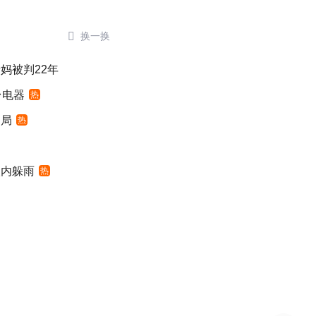

换一换
妈被判22年
台电器
热
定局
热
入内躲雨
热