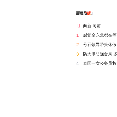


向新 向前
1
感觉全东北都在等
2
号召领导带头休假
3
防大汛防强台风 
4
泰国一女公务员妆容