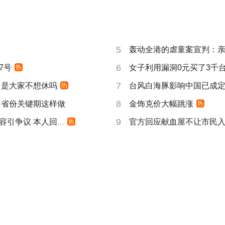
5
轰动全港的虐童案宣判：亲
6
7号
女子利用漏洞0元买了3千
热
7
 是大家不想休吗
台风白海豚影响中国已成
热
8
多省份关键期这样做
金饰克价大幅跳涨
热
9
引争议 本人回应
官方回应献血屋不让市民
热