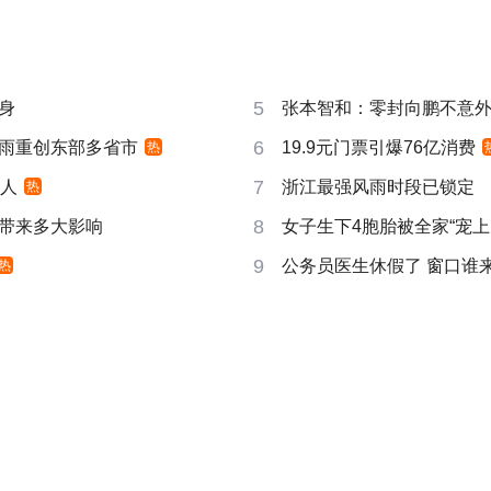
5
身
张本智和：零封向鹏不意
6
雨重创东部多省市
19.9元门票引爆76亿消费
热
7
万人
浙江最强风雨时段已锁定
热
8
带来多大影响
女子生下4胞胎被全家“宠上
9
公务员医生休假了 窗口谁
热