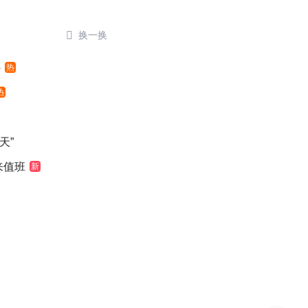

换一换
外
热
热
天”
来值班
新