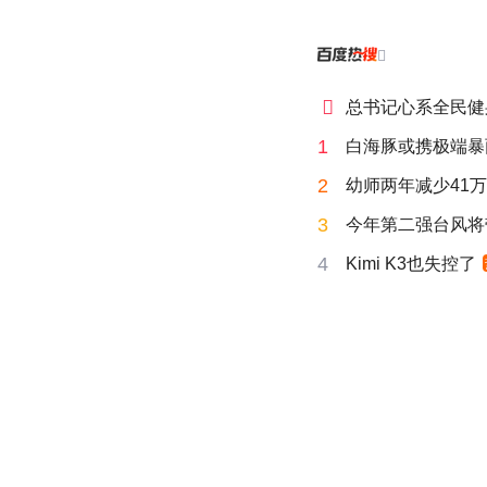


总书记心系全民健
1
白海豚或携极端暴
2
幼师两年减少41
3
今年第二强台风将
4
Kimi K3也失控了