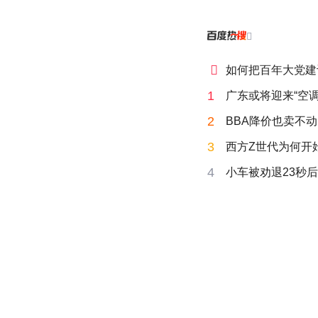


如何把百年大党建
1
广东或将迎来“空调
2
BBA降价也卖不动
3
西方Z世代为何开始
4
小车被劝退23秒