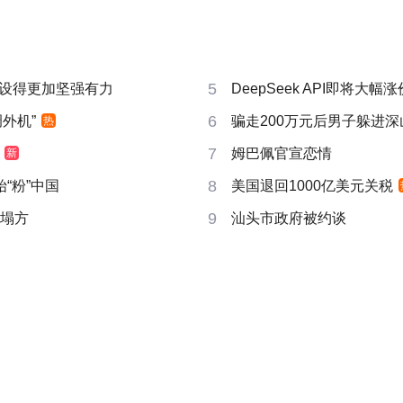
5
设得更加坚强有力
DeepSeek API即将大幅涨
6
外机”
骗走200万元后男子躲进深
热
7
姆巴佩官宣恋情
新
8
“粉”中国
美国退回1000亿美元关税
9
后塌方
汕头市政府被约谈